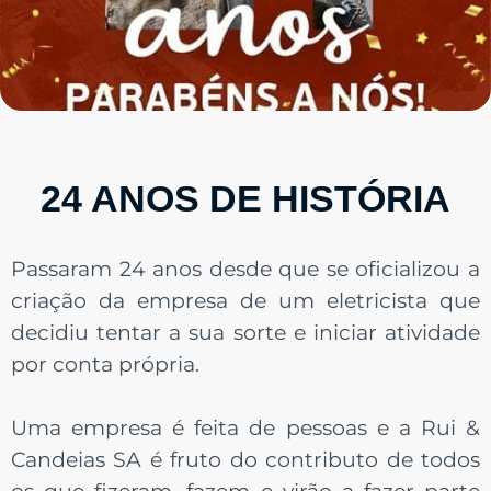
Necessário
24 ANOS DE HISTÓRIA
Esses cookies
não são
opcionais. São
necessários
para o
Passaram 24 anos desde que se oficializou a
funcionamento
do site.
criação da empresa de um eletricista que
decidiu tentar a sua sorte e iniciar atividade
por conta própria.
Estatísticas
Para que
possamos
melhorar a
Uma empresa é feita de pessoas e a Rui &
funcionalidade
e a estrutura
Candeias SA é fruto do contributo de todos
do site, com
base em