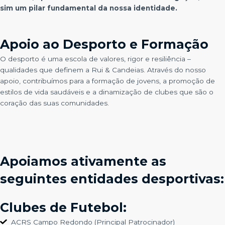
sim um pilar fundamental da nossa identidade.
Apoio ao Desporto e Formação
O desporto é uma escola de valores, rigor e resiliência –
qualidades que definem a Rui & Candeias. Através do nosso
Necessário
apoio, contribuímos para a formação de jovens, a promoção de
Esses cookies
estilos de vida saudáveis e a dinamização de clubes que são o
não são
opcionais. São
coração das suas comunidades.
necessários
para o
funcionamento
do site.
Apoiamos ativamente as
Estatísticas
seguintes entidades desportivas:
Para que
possamos
melhorar a
funcionalidade
Clubes de Futebol:
e a estrutura
do site, com
ACRS Campo Redondo (Principal Patrocinador)
base em como