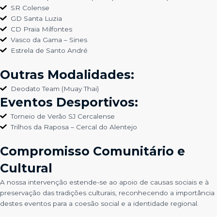
o site é usado.
SR Colense
GD Santa Luzia
CD Praia Milfontes
Experiência
Vasco da Gama – Sines
Para que o
Estrela de Santo André
nosso site
funcione o
melhor possível
Outras Modalidades:
durante a sua
visita. Se você
Deodato Team (Muay Thai)
recusar esses
Eventos Desportivos:
cookies,
algumas
funcionalidades
Torneio de Verão SJ Cercalense
desaparecerão
Trilhos da Raposa – Cercal do Alentejo
do site.
Compromisso Comunitário e
Marketing
Cultural
Ao compartilhar
seus interesses e
A nossa intervenção estende-se ao apoio de causas sociais e à
comportamento
preservação das tradições culturais, reconhecendo a importância
ao visitar nosso
site, você
destes eventos para a coesão social e a identidade regional.
aumenta a
chance de ver