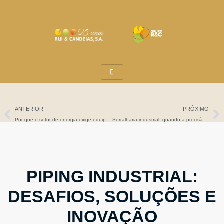
Ir
para
o
conteúdo
Anterior
P
ANTERIOR
PRÓXIMO
Por que o setor de energia exige equipas altamente especializadas
Serralharia industrial: quando a precisão faz toda a diferença
PIPING INDUSTRIAL:
DESAFIOS, SOLUÇÕES E
INOVAÇÃO