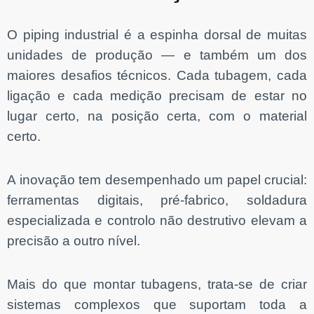
O piping industrial é a espinha dorsal de muitas
unidades de produção — e também um dos
maiores desafios técnicos. Cada tubagem, cada
ligação e cada medição precisam de estar no
Necessário
lugar certo, na posição certa, com o material
Esses cookies
não são
certo.
opcionais. São
necessários
para o
funcionamento
A inovação tem desempenhado um papel crucial:
do site.
ferramentas digitais, pré-fabrico, soldadura
especializada e controlo não destrutivo elevam a
Estatísticas
Para que
precisão a outro nível.
possamos
melhorar a
funcionalidade
e a estrutura
Mais do que montar tubagens, trata-se de criar
do site, com
base em como
sistemas complexos que suportam toda a
o site é usado.