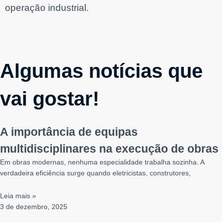
operação industrial.
Experiência
Para que o
nosso site
funcione o
melhor possível
Algumas notícias que
durante a sua
visita. Se você
recusar esses
cookies,
vai gostar!
algumas
funcionalidades
desaparecerão
do site.
A importância de equipas
multidisciplinares na execução de obras
Marketing
Ao compartilhar
Em obras modernas, nenhuma especialidade trabalha sozinha. A
seus interesses
e
verdadeira eficiência surge quando eletricistas, construtores,
comportamento
ao visitar nosso
site, você
Leia mais »
aumenta a
3 de dezembro, 2025
chance de ver
conteúdo e